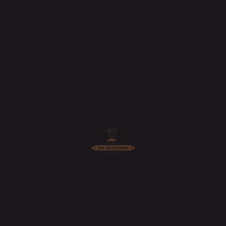
Coladas, jedoch weniger (ohne Schirm) im
Regen stehen gelassen zu werden.
… oder so etwas wie:
Das Unternehmen XYZ wurde 1971
gegründet und versorgt die Öffentlichkeit
seither mit qualitativ hochwertigen
Produkten. An seinem Standort in einer
kleinen Großstadt beschäftigt der Betrieb
über 2.000 Menschen und unterstützt die
Stadtbewohner in vielfacher Hinsicht.