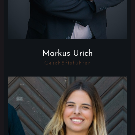
Markus Urich
Geschäftsführer
one
velope