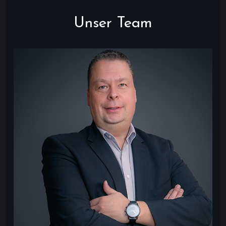
Unser Team
one
velope