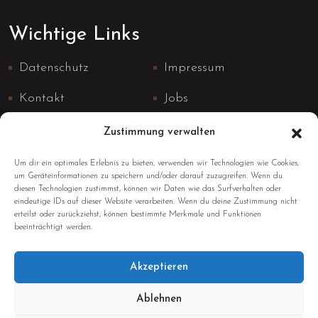
Wichtige Links
Datenschutz
Impressum
Kontakt
Jobs
Zustimmung verwalten
Um dir ein optimales Erlebnis zu bieten, verwenden wir Technologien wie Cookies,
um Geräteinformationen zu speichern und/oder darauf zuzugreifen. Wenn du
diesen Technologien zustimmst, können wir Daten wie das Surfverhalten oder
Kontaktinformationen
eindeutige IDs auf dieser Website verarbeiten. Wenn du deine Zustimmung nicht
erteilst oder zurückziehst, können bestimmte Merkmale und Funktionen
beeinträchtigt werden.
0641 - 490 444
Akzeptieren
Ablehnen