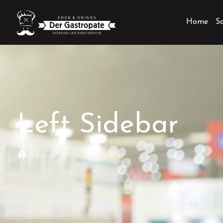
Home
S
Left Sidebar
Home
Left Sidebar